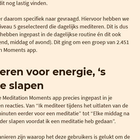
it nog lastig vinden.
r daarom specifiek naar gevraagd. Hiervoor hebben we
eau 5 geselecteerd die dagelijks mediteren. Dit is dus
hebben ingepast in de dagelijkse routine én dit ook
tend, middag of avond). Dit ging om een groep van 2.451
ion Moments app.
ren voor energie, ‘s
e slapen
 Meditation Moments app precies ingepast in je
 reacties. Van “Ik mediteer tijdens het uitlaten van de
inuten eerder voor een meditatie” tot “Elke middag na
rder slapen voordat ik een meditatie heb gedaan”.
manieren zijn waarop het deze gebruikers is gelukt om de