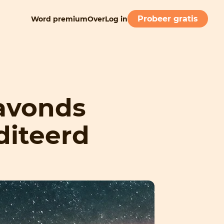
Probeer gratis
Word premium
Over
Log in
 avonds
diteerd