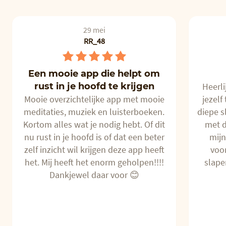
29 mei
RR_48
Een mooie app die helpt om
rust in je hoofd te krijgen
Heerl
Mooie overzichtelijke app met mooie
jezelf
meditaties, muziek en luisterboeken.
diepe s
Kortom alles wat je nodig hebt. Of dit
met d
nu rust in je hoofd is of dat een beter
mijn
zelf inzicht wil krijgen deze app heeft
voor
het. Mij heeft het enorm geholpen!!!!
slape
Dankjewel daar voor 😊