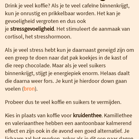
Drink je veel koffie? Als je te veel cafeïne binnenkrijgt,
kun je onrustig en prikkelbaar worden. Het kan je
gevoeligheid vergroten en dus ook
je
stressgevoeligheid
. Het stimuleert de aanmaak van
cortisol, het stresshormoon.
Als je veel stress hebt kun je daarnaast geneigd zijn om
een greep te doen naar dat pak koekjes in de kast of
die reep chocolade. Maar als je veel suikers
binnenkrijgt, stijgt je energiepiek enorm. Helaas daalt
die daarna weer fors. Je kunt je hierdoor down gaan
voelen (
bron
).
Probeer dus te veel koffie en suikers te vermijden.
Kies in plaats van koffie voor
kruidenthee
. Kamillethee
en valeriaanthee hebben een aantoonbaar kalmerend
effect en zijn ook in de avond een goed alternatief. Je
lichaam zal het merken, zeker als je dit een paar dagen