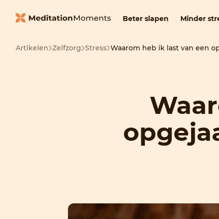
Beter slapen
Minder str
Artikelen
Zelfzorg
Stress
Waarom heb ik last van een o
Waaro
opgejaa