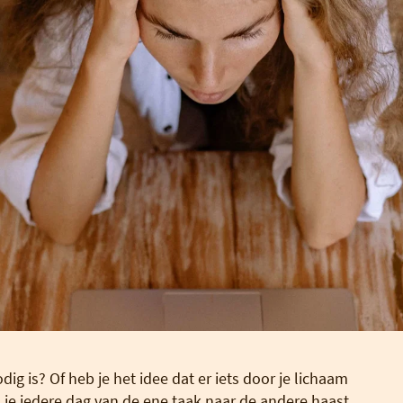
nodig is? Of heb je het idee dat er iets door je lichaam
n je iedere dag van de ene taak naar de andere haast,