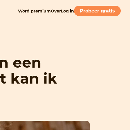
Probeer gratis
Word premium
Over
Log in
an een
t kan ik