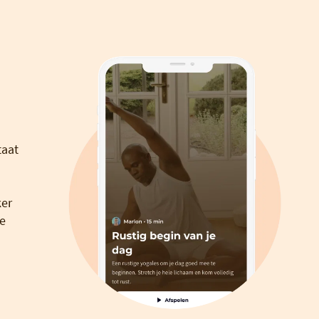
taat
ker
e