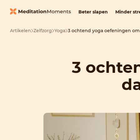
Beter slapen
Minder str
Artikelen
Zelfzorg
Yoga
3 ochtend yoga oefeningen om
3 ochte
d