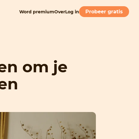
Probeer gratis
Word premium
Over
Log in
en om je
en