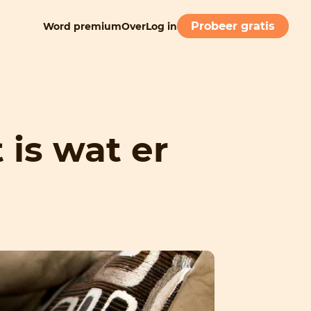
Probeer gratis
Word premium
Over
Log in
 is wat er