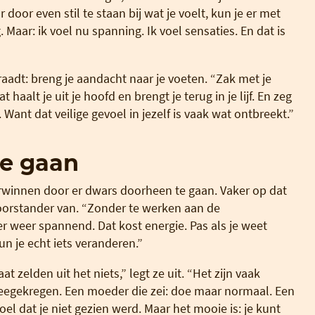
door even stil te staan bij wat je voelt, kun je er met
. Maar: ik voel nu spanning. Ik voel sensaties. En dat is
aadt: breng je aandacht naar je voeten. “Zak met je
haalt je uit je hoofd en brengt je terug in je lijf. En zeg
ig. Want dat veilige gevoel in jezelf is vaak wat ontbreekt.”
te gaan
winnen door er dwars doorheen te gaan. Vaker op dat
oorstander van. “Zonder te werken aan de
er weer spannend. Dat kost energie. Pas als je weet
n je echt iets veranderen.”
t zelden uit het niets,” legt ze uit. “Het zijn vaak
eegekregen. Een moeder die zei: doe maar normaal. Een
el dat je niet gezien werd. Maar het mooie is: je kunt