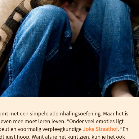
 komt met een simpele ademhalingsoefening. Maar het is
 leven mee moet leren leven. “Onder veel emoties ligt
apeut en voormalig verpleegkundige
Joke Straathof
. “En
t juist hoop. Want als je het kunt zien, kun je het ook