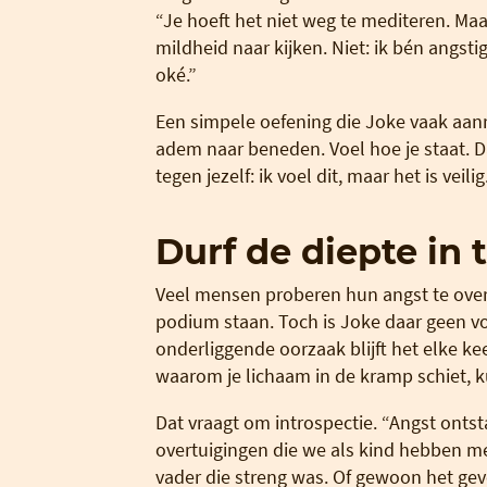
“Je hoeft het niet weg te mediteren. Maar 
mildheid naar kijken. Niet: ik bén angstig
oké.”
Een simpele oefening die Joke vaak aanr
adem naar beneden. Voel hoe je staat. Dat 
tegen jezelf: ik voel dit, maar het is veil
Durf de diepte in 
Veel mensen proberen hun angst te over
podium staan. Toch is Joke daar geen v
onderliggende oorzaak blijft het elke ke
waarom je lichaam in de kramp schiet, ku
Dat vraagt om introspectie. “Angst ontstaa
overtuigingen die we als kind hebben m
vader die streng was. Of gewoon het gevo