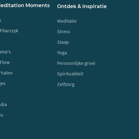
Meditation Moments
Ontdek & Inspiratie
s
Meditatie
Pilarczyk
Stress
Slaap
mma's
Yoga
 Flow
Persoonlijke groei
rhalen
Spiritualiteit
ges
Zelfzorg
edia
es