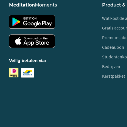
Meditation
Moments
Product &
Wat kost de 
Gratis acco
Premium ab
Cadeaubon
Studentenko
Veilig betalen via:
Bedrijven
Kerstpakket