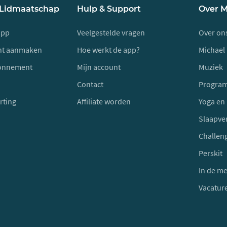
 Lidmaatschap
Hulp & Support
Over 
app
Veelgestelde vragen
Over on
unt aanmaken
Hoe werkt de app?
Michael 
onnement
Mijn account
Muziek
Contact
Progra
rting
Affiliate worden
Yoga en
Slaapve
Challen
Perskit
In de m
Vacatur