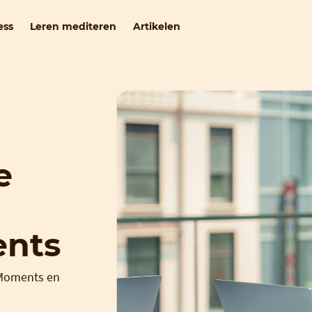
ess
Leren mediteren
Artikelen
e
ents
n Moments en