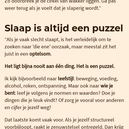
Zo doorbreek je de cirkel van wakker liggen. Ga pas
weer terug als je voelt dat je slaperig wordt.”
Slaap is altijd een puzzel
“Als je vaak slecht slaapt, is het verleidelijk om te
zoeken naar 'die ene' oorzaak, maar meestal zit het
juist in een
optelsom
.
Het ligt bijna nooit aan één ding. Het is een puzzel.
Ik kijk bijvoorbeeld naar
leefstijl
: beweging, voeding,
alcohol, roken, ontspanning. Maar ook naar
wie je
bent
: leef je volgens je normen en waarden? Doe je
dingen die je leuk vindt? Of zorg je vooral voor anderen
en cijfer je jezelf weg?
Dat laatste komt vaak voor. Als je jezelf structureel
voorbijloopt, raakt je zenuwstelsel ontregeld. Dan krijg