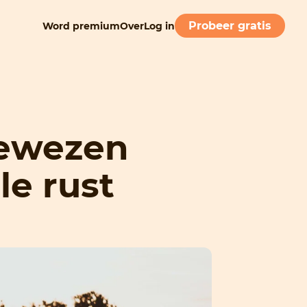
Probeer gratis
Word premium
Over
Log in
 bewezen
e rust