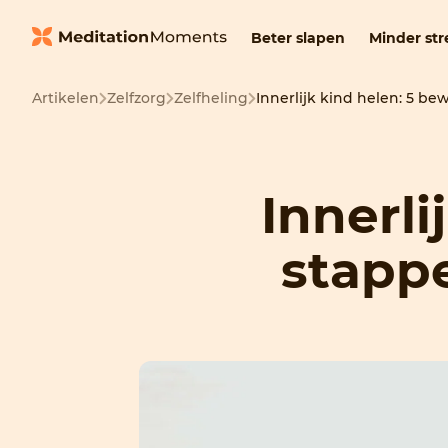
Beter slapen
Minder str
Artikelen
Zelfzorg
Zelfheling
Innerlijk kind helen: 5 b
Innerli
stapp