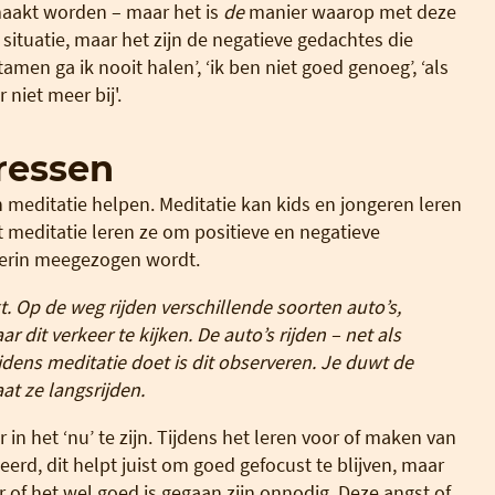
emaakt worden – maar het is
de
manier waarop met deze
 situatie, maar het zijn de negatieve gedachtes die
amen ga ik nooit halen’, ‘ik ben niet goed genoeg’, ‘als
 niet meer bij'.
ressen
n meditatie helpen. Meditatie kan kids en jongeren leren
meditatie leren ze om positieve en negatieve
 erin meegezogen wordt.
kt. Op de weg rijden verschillende soorten auto’s,
ar dit verkeer te kijken. De auto’s rijden – net als
ijdens meditatie doet is dit observeren. Je duwt de
aat ze langsrijden.
in het ‘nu’ te zijn. Tijdens het leren voor of maken van
erd, dit helpt juist om goed gefocust te blijven, maar
r of het wel goed is gegaan zijn onnodig. Deze angst of