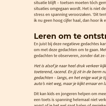
situatie blijft – toetsen moeten tóch g
situaties omgegaan wordt. Het is niet de
stress en spanning veroorzaken. ‘Dit tent
ik nu geen hoog cijfer haal, dan hoor ik er
Leren om te ontst
En juist bij deze negatieve gedachtes ka
om met deze gedachten om te gaan. Met 
gedachten te observeren, zonder dat ze
Het is alsof je naar heel druk verkeer kij
toeterend, racend. En jij zit in de berm na
gedachten – langs, en het enige wat je t
auto’s niet weg, maar je kijkt ernaar en l
Dit kan kids en jongeren helpen om meer 
een toets is spanning helemaal niet verke
angst of je het wel gaat halen of gepieke