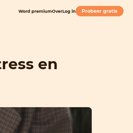
Probeer gratis
Word premium
Over
Log in
tress en