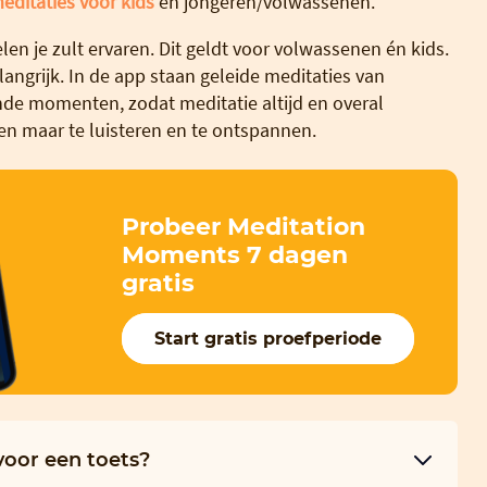
editaties voor kids
en jongeren/volwassenen.
en je zult ervaren. Dit geldt voor volwassenen én kids.
angrijk. In de app staan geleide meditaties van
ende momenten, zodat meditatie altijd en overal
en maar te luisteren en te ontspannen.
Probeer Meditation
Moments 7 dagen
gratis
Start gratis proefperiode
voor een toets?