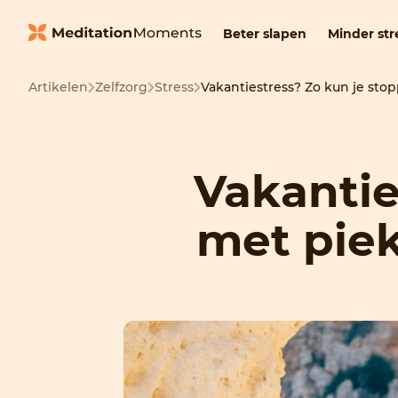
Beter slapen
Minder str
Artikelen
Zelfzorg
Stress
Vakantiestress? Zo kun je st
Vakantie
met pie