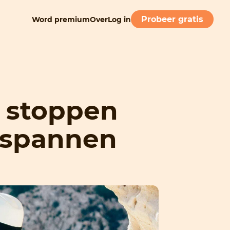
Probeer gratis
Word premium
Over
Log in
e stoppen
tspannen