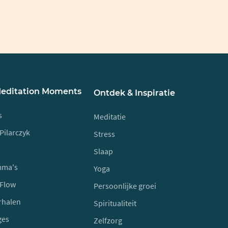
Meditation Moments
Ontdek & Inspiratie
s
Meditatie
Pilarczyk
Stress
Slaap
mma's
Yoga
 Flow
Persoonlijke groei
rhalen
Spiritualiteit
ges
Zelfzorg