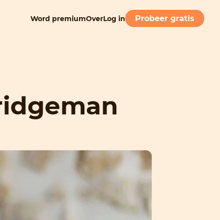
Probeer gratis
Word premium
Over
Log in
ridgeman