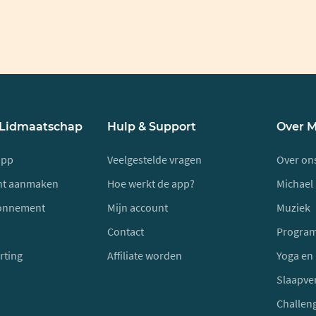
 Lidmaatschap
Hulp & Support
Over 
app
Veelgestelde vragen
Over on
unt aanmaken
Hoe werkt de app?
Michael 
onnement
Mijn account
Muziek
Contact
Progra
rting
Affiliate worden
Yoga en
Slaapve
Challen