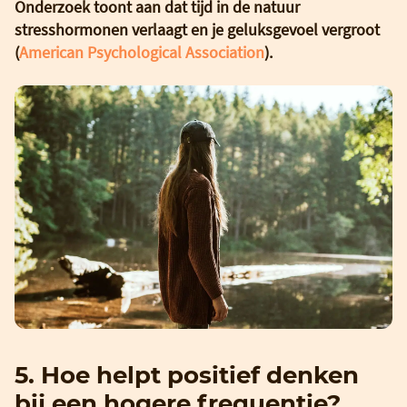
Onderzoek toont aan dat tijd in de natuur
stresshormonen verlaagt en je geluksgevoel vergroot
(
American Psychological Association
).
5. Hoe helpt positief denken
bij een hogere frequentie?