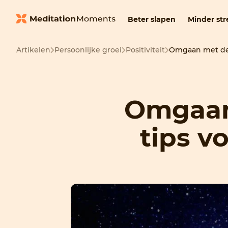
Beter slapen
Minder str
Artikelen
Persoonlijke groei
Positiviteit
Omgaan met de d
Omgaan
tips v