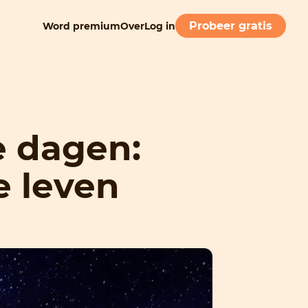
Probeer gratis
Word premium
Over
Log in
 dagen:
e leven