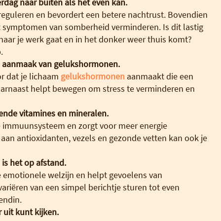
rdag naar buiten als het even kan.
e reguleren en bevordert een betere nachtrust. Bovendien
t symptomen van somberheid verminderen. Is dit lastig
naar je werk gaat en in het donker weer thuis komt?
.
de aanmaak van gelukshormonen.
r dat je lichaam
gelukshormonen
aanmaakt die een
Daarnaast helpt bewegen om stress te verminderen en
ende vitamines en mineralen.
je immuunsysteem en zorgt voor meer energie
s aan antioxidanten, vezels en gezonde vetten kan ook je
is het op afstand.
 je emotionele welzijn en helpt gevoelens van
ariëren van een simpel berichtje sturen tot even
endin.
 uit kunt kijken.