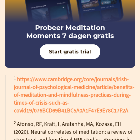
Probeer Meditation
Moments 7 dagen gratis
Start gratis trial
1
https://www.cambridge.org/core/journals/irish-
journal-of-psychological-medicine/article/benefits-
of-meditation-and-mindfulness-practices-during-
times-of-crisis-such-as-
covid19/076BCD69B41BC5A0A1F47E9E78C17F2A
2
Afonso, RF, Kraft, I, Aratanha, MA, Kozasa, EH
(2020). Neural correlates of meditation: a review of
structural and functional MRI studies.
Frontiers in