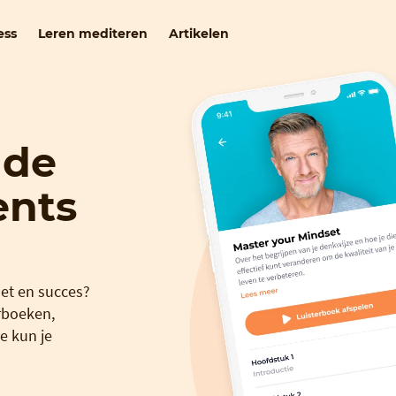
ess
Leren mediteren
Artikelen
 de
ents
set en succes?
rboeken,
e kun je