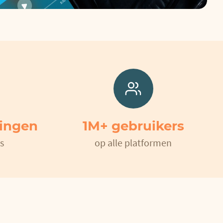
lingen
1M+ gebruikers
s
op alle platformen