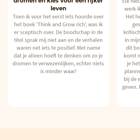
dromen en kies voor een rijker
Elk nie
leven
werk i
Toen ik voor het eerst iets hoorde over
Het h
het boek 'Think and Grow rich', was ik
ges
er sceptisch over. De boodschap in de
kritisc
titel sprak mij niet aan en de verhalen
in mij
waren net iets te positief. Met name
dit b
dat je alleen hoeft te denken om zo je
komt ni
dromen te verwezenlijken, echter niets
je het
is minder waar!
planne
bij de 
geven. 