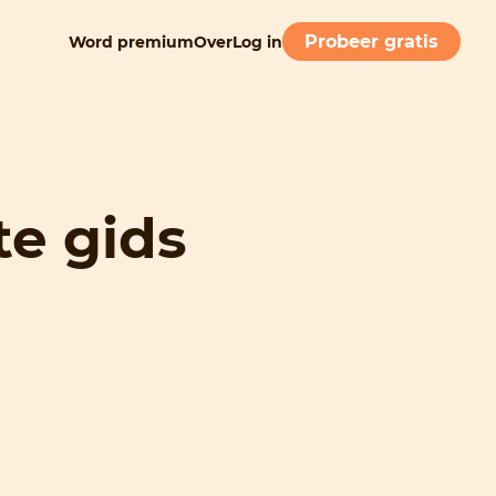
Probeer gratis
Word premium
Over
Log in
te gids