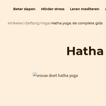
Beter slapen
Minder stress
Leren mediteren
Artikelen
Zelfzorg
Yoga
Hatha yoga: de complete gids
Hatha 