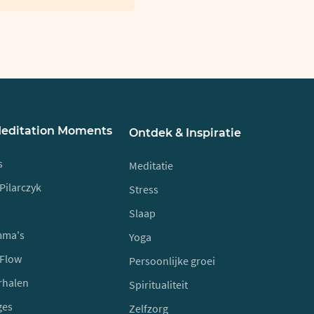
Meditation Moments
Ontdek & Inspiratie
s
Meditatie
Pilarczyk
Stress
Slaap
mma's
Yoga
 Flow
Persoonlijke groei
rhalen
Spiritualiteit
ges
Zelfzorg