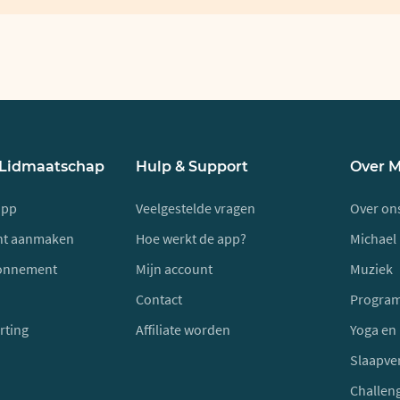
 Lidmaatschap
Hulp & Support
Over 
app
Veelgestelde vragen
Over on
unt aanmaken
Hoe werkt de app?
Michael 
onnement
Mijn account
Muziek
Contact
Progra
rting
Affiliate worden
Yoga en
Slaapve
Challen